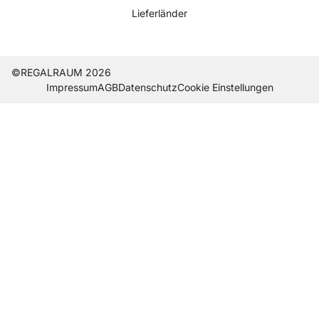
Lieferländer
Current country
Lieferland wechseln
Lieferland wechseln
Lieferland wechseln
Lieferland wechseln
Lieferland wechseln
Lieferland wechseln
Lieferland wechseln
Lieferland wechseln
Lieferland wech
©REGALRAUM 2026
Impres­sum
AGB
Daten­schutz
Cookie Einstel­lungen