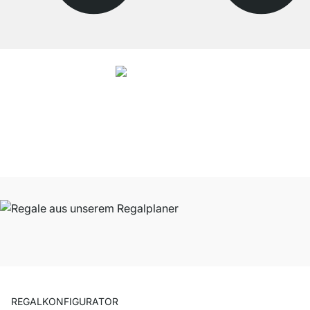
4.8
Unsere Produkte in der Kategorie Eckregal wurden von
33906
Kunden
durchschnittlich mit
4.8
von
5
Sternen bewertet.
Zu den Bewertungen
REGALKONFIGURATOR