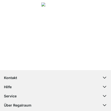
4.8
Unsere Produkte in der Kategorie Regalsystem Holz wurden von
33943
Kunden durchschnittlich mit
4.8
von
5
Sternen bewertet.
Zu den
Bewertungen
Top Kundenservice
Kostenloser Versand
100 Tage Rückgaberecht
Kontakt
contact@regalraum.com
Hilfe
+49 6245 945960
(Mo.‑Fr. 8 ‑ 17 Uhr)
Häufige Fragen
Service
Kontaktformular
Montageanleitungen
Regalplaner
Über Regalraum
Versandinformationen
Dekormuster