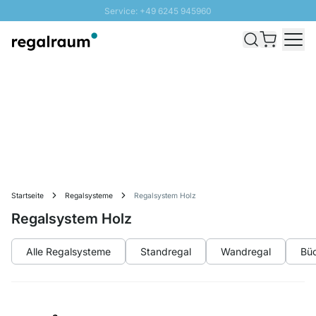
Service: +49 6245 945960
Direkt zum Inhalt
Schnelle Lieferung - Gratis Versand ab 100€
100 Tage Rückgabe
SUNNY SALE: Bis zu 20% Rabatt
Startseite
Regalsysteme
Regalsystem Holz
Regalsystem Holz
Alle Regalsysteme
Standregal
Wandregal
Büc