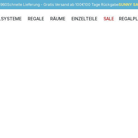
5960
Schnelle Lieferung - Gratis Versand ab 100€
100 Tage Rückgabe
SUNNY SAL
LSYSTEME
REGALE
RÄUME
EINZELTEILE
SALE
REGALP
Regalsysteme
Regale
Räume
Einzelteile