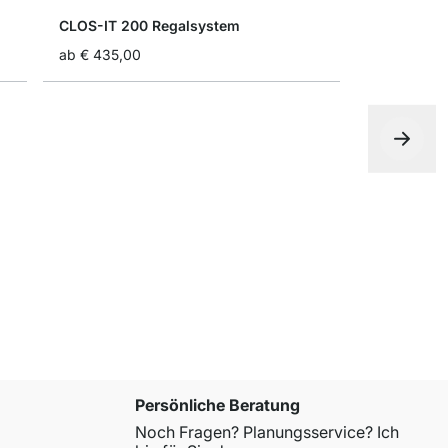
CLOS-IT 200 Regalsystem
ab
€ 435,00
CLOS-IT 80
ab
€ 2.015
Persönliche Beratung
Noch Fragen? Planungsservice? Ich