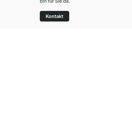
bin für Sie da.
Kontakt
100 Tage Rückgaberecht
für alle Standardartikel
Über Regalraum
Über uns
Karriere
Presse