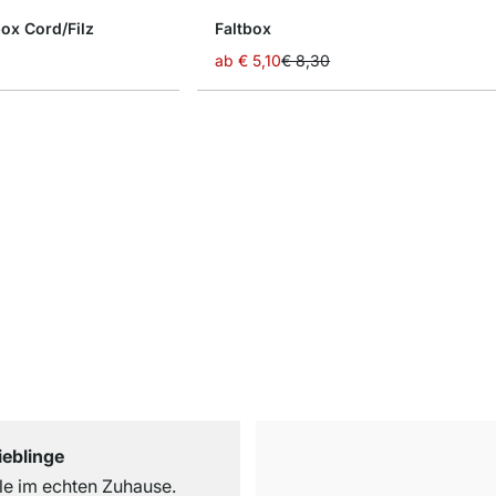
x Cord/Filz
Faltbox
ab
€ 5,10
€ 8,30
ieblinge
e im echten Zuhause.