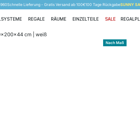
5960
Schnelle Lieferung - Gratis Versand ab 100€
100 Tage Rückgabe
SUNNY SAL
LSYSTEME
REGALE
RÄUME
EINZELTEILE
SALE
REGALP
Regalsysteme
Regale
Räume
Einzelteile
Nach Maß