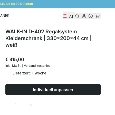
E: Bis zu 20% Rabatt
LANER
AT
Regalplaner
WALK-IN D-402 Regalsystem
Kleiderschrank | 330x200x44 cm |
weiß
€ 415,00
inkl. MwSt. | Versand kostenlos
Lieferzeit: 1 Woche
Individuell anpassen
Menge
In den Warenkorb