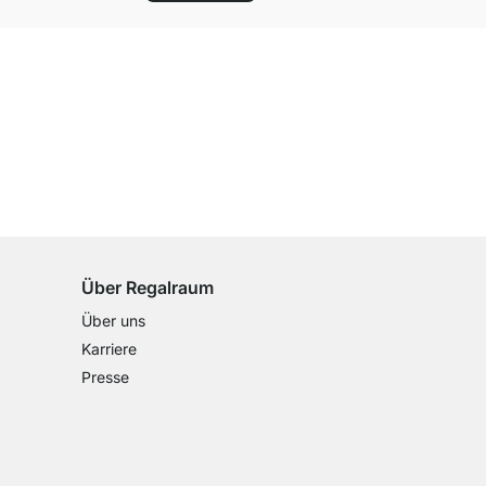
100 Tage Rückgaberecht
für alle Standardartikel
Über Regalraum
Über uns
Karriere
Presse