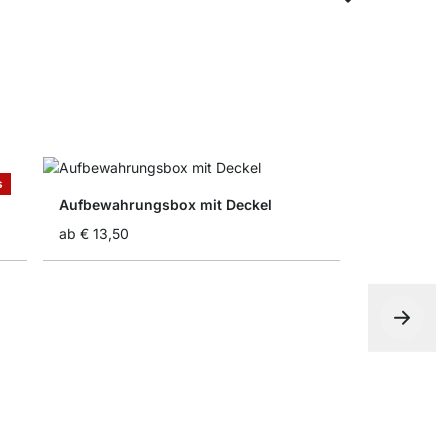
s
Aufbewahrungsbox mit Deckel
ab
€ 13,50
Schublade
ab
€ 7,25