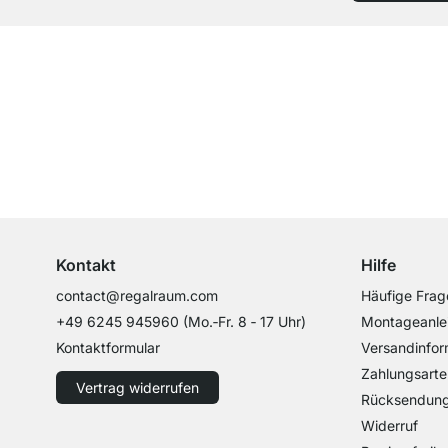
Top Kundenservice
Professionelle Beratung von Experten
Kontakt
Hilfe
contact@regalraum.com
Häufige Frag
+49 6245 945960
(Mo.‑Fr. 8 ‑ 17 Uhr)
Montageanle
Kontaktformular
Versandinfor
Zahlungsarte
Vertrag widerrufen
Rücksendun
Widerruf