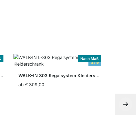
ß
Nach Maß
Sale
 808 Begehbarer Kleiderschrank
WALK-IN 303 Regalsystem Kleiderschrank
ab
€ 309,00
CLOS-IT 1