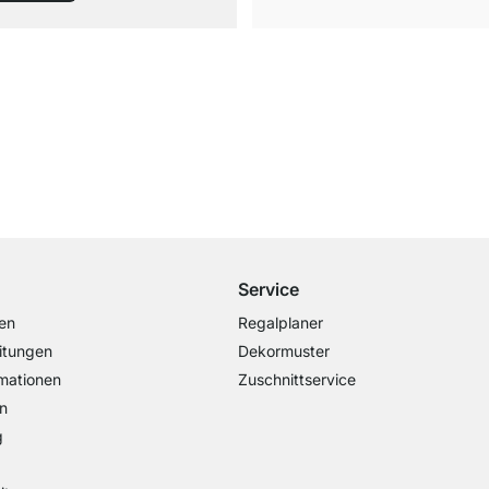
Kostenloser Versand
ab 100€ Bestellwert
Service
en
Regalplaner
itungen
Dekormuster
mationen
Zuschnittservice
n
g