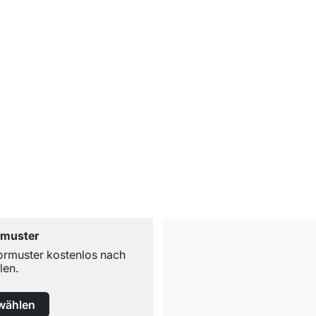
rmuster
ormuster kostenlos nach
len.
wählen