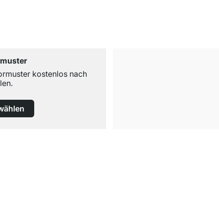
rmuster
ormuster kostenlos nach
len.
wählen
Kostenloser Versand
ab 100€ Bestellwert