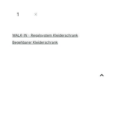
Menge
In den Warenkorb
WALK-IN - Regalsystem Kleiderschrank
Begehbarer Kleiderschrank