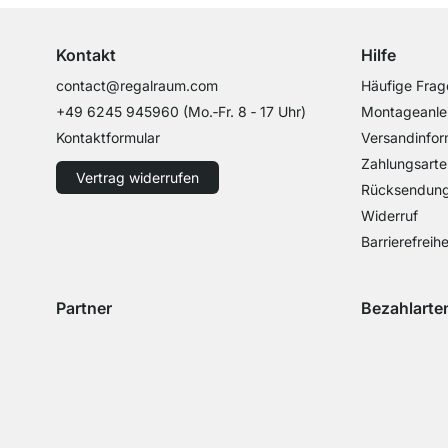
Kontakt
Hilfe
contact@regalraum.com
Häufige Frag
+49 6245 945960
(Mo.‑Fr. 8 ‑ 17 Uhr)
Montageanle
Kontaktformular
Versandinfor
Zahlungsarte
Vertrag widerrufen
Rücksendun
Widerruf
Barrierefreihe
Partner
Bezahlarte
Versand mit GLS
Versand mit Schenker
Zahlung mit 
Zahlu
Zahlung mit 