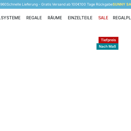
5960
Schnelle Lieferung - Gratis Versand ab 100€
100 Tage Rückgabe
SUNNY SAL
LSYSTEME
REGALE
RÄUME
EINZELTEILE
SALE
REGALP
Regalsysteme
Regale
Räume
Einzelteile
Tiefpreis
Nach Maß