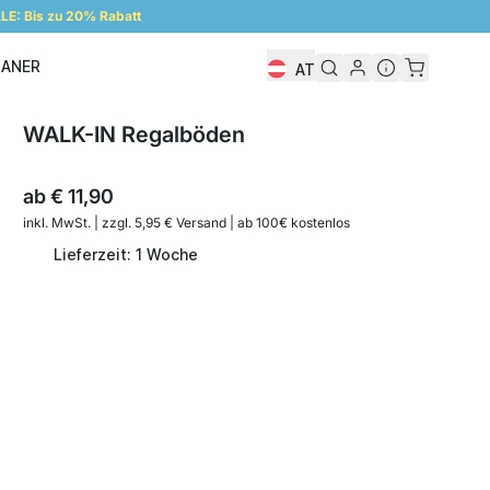
E: Bis zu 20% Rabatt
LANER
AT
Regalplaner
WALK-IN Regalböden
ab
€ 11,90
inkl. MwSt. | zzgl. 5,95 € Versand | ab 100€ kostenlos
Lieferzeit: 1 Woche