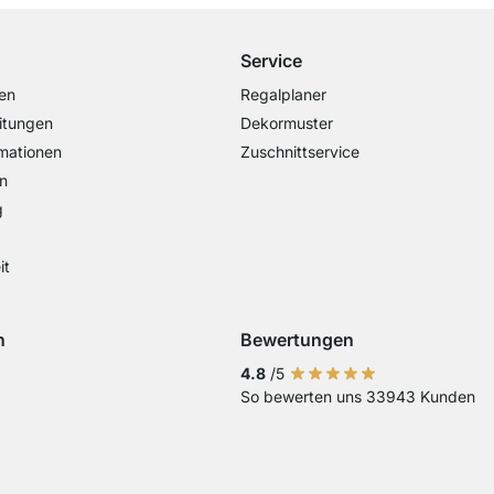
Service
en
Regalplaner
itungen
Dekormuster
mationen
Zuschnittservice
n
g
it
n
Bewertungen
Visa
ng mit Mastercard
Zahlung mit Paypal
Zahlung mit EPS
Zahlung mit Sofort Kasse
4.8
/5
So bewerten uns 33943 Kunden
Vorkasse