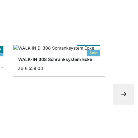
Nach Maß
ß
e
Sale
WALK-IN 308 Schranksystem Ecke
351 Regalsystem Kleiderschrank
ab
€ 559,00
ab
€ 309,0