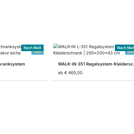
Nach Maß
Nach Ma
Sale
Sal
hranksystem
WALK-IN 
ab
€ 465,00