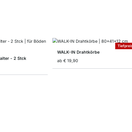
Tiefprei
WALK-IN Drahtkörbe
ter - 2 Stck
ab
€ 19,90