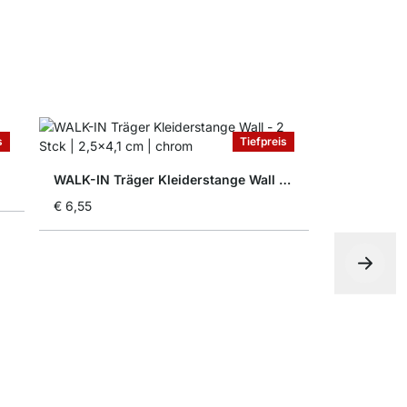
s
Tiefpreis
WALK-IN Träger Kleiderstange Wall - 2 Stck
€ 6,55
Aufbewahr
ab
€ 13,50