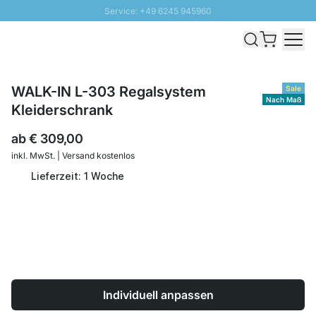
Service: +49 6245 945960
Direkt zum Inhalt
Schnelle Lieferung - Gratis Versand ab 100€
100 Tage Rückgabe
SUNNY SALE: Bis zu 20% Rabatt
WALK-IN L-303 Regalsystem
Sale
Nach Maß
Kleiderschrank
ab
€ 309,00
inkl. MwSt. | Versand kostenlos
Lieferzeit: 1 Woche
Individuell anpassen