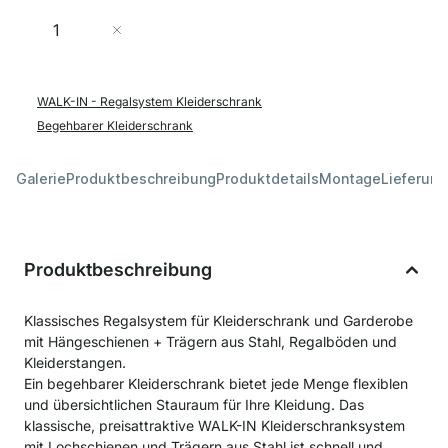
Menge
In den Warenkorb
WALK-IN - Regalsystem Kleiderschrank
Begehbarer Kleiderschrank
Galerie
Produktbeschreibung
Produktdetails
Montage
Lieferung
Produktbeschreibung
Klassisches Regalsystem für Kleiderschrank und Garderobe
mit Hängeschienen + Trägern aus Stahl, Regalböden und
Kleiderstangen.
Ein begehbarer Kleiderschrank bietet jede Menge flexiblen
und übersichtlichen Stauraum für Ihre Kleidung. Das
klassische, preisattraktive WALK-IN Kleiderschranksystem
mit Lochschienen und Trägern aus Stahl ist schnell und