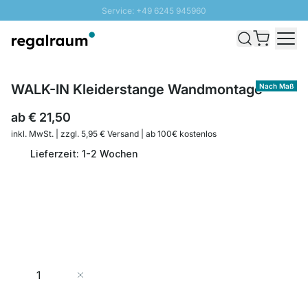
Service: +49 6245 945960
Direkt zum Inhalt
Schnelle Lieferung - Gratis Versand ab 100€
100 Tage Rückgabe
SUNNY SALE: Bis zu 20% Rabatt
WALK-IN Kleiderstange Wandmontage
Nach Maß
ab
€ 21,50
inkl. MwSt. | zzgl. 5,95 € Versand | ab 100€ kostenlos
Lieferzeit: 1-2 Wochen
Menge
In den Warenkorb