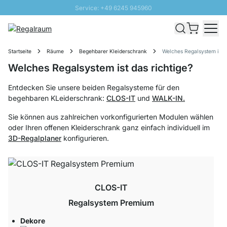
Service: +49 6245 945960
Direkt zum Inhalt
Schnelle Lieferung - Gratis Versand ab 100€
100 Tage Rückgabe
Startseite
Räume
Begehbarer Kleiderschrank
Welches Regalsystem ist d
SUNNY SALE: Bis zu 20% Rabatt
Welches Regalsystem ist das richtige?
Entdecken Sie unsere beiden Regalsysteme für den
begehbaren KLeiderschrank:
CLOS-IT
und
WALK-IN.
Sie können aus zahlreichen vorkonfigurierten Modulen wählen
oder Ihren offenen Kleiderschrank ganz einfach individuell im
3D-Regalplaner
konfigurieren.
CLOS-IT
Regalsystem Premium
Dekore