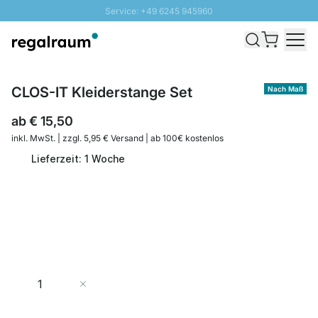
Service: +49 6245 945960
Direkt zum Inhalt
Schnelle Lieferung - Gratis Versand ab 100€
100 Tage Rückgabe
SUNNY SALE: Bis zu 20% Rabatt
CLOS-IT Kleiderstange Set
Nach Maß
ab
€ 15,50
inkl. MwSt. | zzgl. 5,95 € Versand | ab 100€ kostenlos
Lieferzeit: 1 Woche
Menge
In den Warenkorb