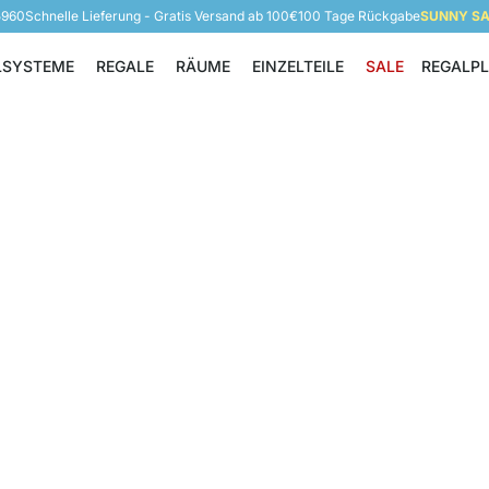
5960
Schnelle Lieferung - Gratis Versand ab 100€
100 Tage Rückgabe
SUNNY SAL
LSYSTEME
REGALE
RÄUME
EINZELTEILE
SALE
REGALP
Regalsysteme
Regale
Räume
Einzelteile