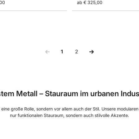
,00
ab
€ 325,00
1
2
Sie lesen gerade Seite
Seite
tem Metall – Stauraum im urbanen Indust
ät eine große Rolle, sondern vor allem auch der Stil. Unsere modular
nur funktionalen Stauraum, sondern auch stilvolle Akzente.