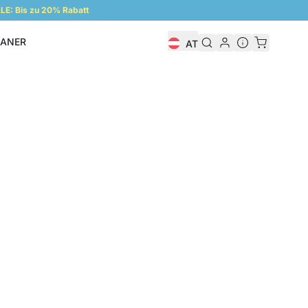
E: Bis zu 20% Rabatt
LANER
AT
Regalplaner