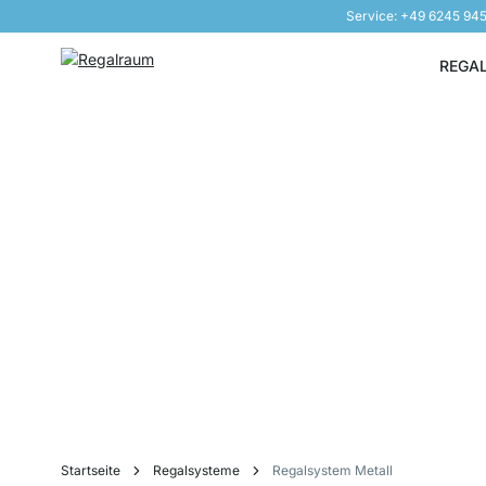
Service: +49 6245 94
Direkt zum Inhalt
REGA
Startseite
Regalsysteme
Regalsystem Metall