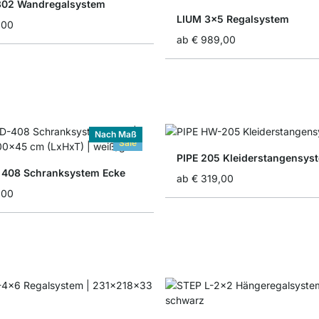
302 Wandregalsystem
LIUM 3x5 Regalsystem
,00
ab
€ 989,00
Nach Maß
Sale
PIPE 205 Kleiderstangensys
408 Schranksystem Ecke
ab
€ 319,00
,00