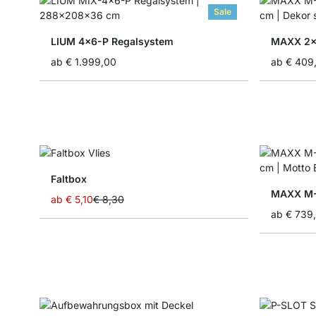
Sale
LIUM 4x6-P Regalsystem
MAXX 2x
ab
€ 1.999,00
ab
€ 409
Faltbox
MAXX M-
ab
€ 5,10
€ 8,30
ab
€ 739