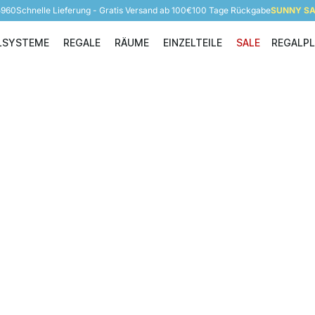
5960
Schnelle Lieferung - Gratis Versand ab 100€
100 Tage Rückgabe
SUNNY SAL
LSYSTEME
REGALE
RÄUME
EINZELTEILE
SALE
REGALP
Regalsysteme
Regale
Räume
Einzelteile