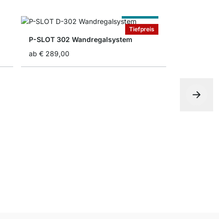
Nach Maß
Tiefpreis
P-SLOT 302 Wandregalsystem
ab
€ 289,00
PIPE 105 K
ab
€ 155,0