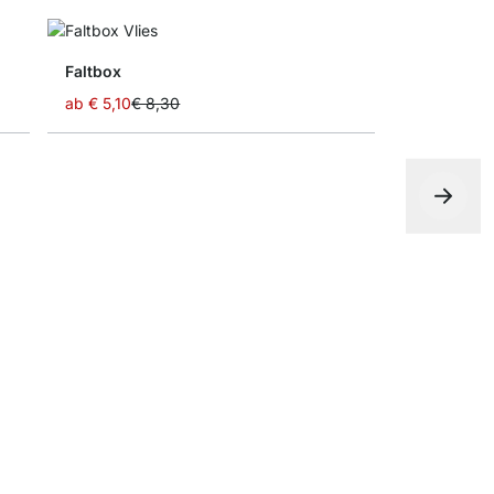
Faltbox
ab
€ 5,10
€ 8,30
Aufbewahr
ab
€ 9,35