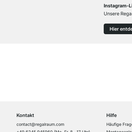
Instagram-L
Unsere Regal
Hier entd
Top Kundenservice
Professionelle Beratung von Experten
Kontakt
Hilfe
contact@regalraum.com
Häufige Frag
+49 6245 945960
(Mo.‑Fr. 8 ‑ 17 Uhr)
Montageanle