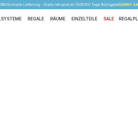
5960
Schnelle Lieferung - Gratis Versand ab 100€
100 Tage Rückgabe
SUNNY SAL
LSYSTEME
REGALE
RÄUME
EINZELTEILE
SALE
REGALP
Regalsysteme
Regale
Räume
Einzelteile