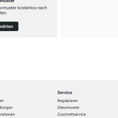
rmuster
ormuster kostenlos nach
len.
wählen
Kostenloser Versand
ab 100€ Bestellwert
Service
en
Regalplaner
itungen
Dekormuster
mationen
Zuschnittservice