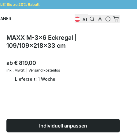
E: Bis zu 20% Rabatt
LANER
AT
Regalplaner
MAXX M-3x6 Eckregal |
109/109x218x33 cm
ab
€ 819,00
inkl. MwSt. | Versand kostenlos
Lieferzeit: 1 Woche
Individuell anpassen