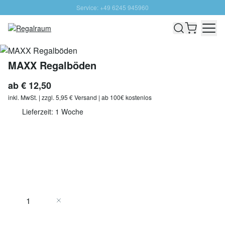
Service: +49 6245 945960
Direkt zum Inhalt
Schnelle Lieferung - Gratis Versand ab 100€
100 Tage Rückgabe
SUNNY SALE: Bis zu 20% Rabatt
MAXX Regalböden
ab
€ 12,50
inkl. MwSt. | zzgl. 5,95 € Versand | ab 100€ kostenlos
Lieferzeit: 1 Woche
Menge
In den Warenkorb