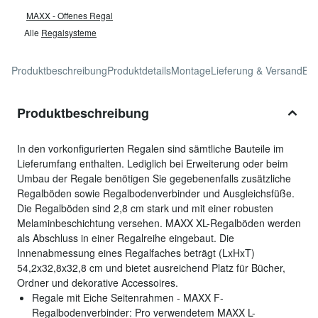
MAXX - Offenes Regal
Alle
Regalsysteme
Produktbeschreibung
Produktdetails
Montage
Lieferung & Versand
Be
Produktbeschreibung
In den vorkonfigurierten Regalen sind sämtliche Bauteile im
Lieferumfang enthalten. Lediglich bei Erweiterung oder beim
Umbau der Regale benötigen Sie gegebenenfalls zusätzliche
Regalböden sowie Regalbodenverbinder und Ausgleichsfüße.
Die Regalböden sind 2,8 cm stark und mit einer robusten
Melaminbeschichtung versehen. MAXX XL-Regalböden werden
als Abschluss in einer Regalreihe eingebaut. Die
Innenabmessung eines Regalfaches beträgt (LxHxT)
54,2x32,8x32,8 cm und bietet ausreichend Platz für Bücher,
Ordner und dekorative Accessoires.
Regale mit Eiche Seitenrahmen - MAXX F-
Regalbodenverbinder: Pro verwendetem MAXX L-