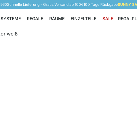
5960
Schnelle Lieferung - Gratis Versand ab 100€
100 Tage Rückgabe
SUNNY SAL
LSYSTEME
REGALE
RÄUME
EINZELTEILE
SALE
REGALP
Regalsysteme
Regale
Räume
Einzelteile