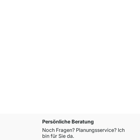
YOMO 4x6-
€ 1.295,00
Persönliche Beratung
Noch Fragen? Planungsservice? Ich
bin für Sie da.