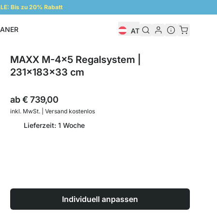
E: Bis zu 20% Rabatt
LANER
AT
Regalplaner
MAXX M-4x5 Regalsystem |
231x183x33 cm
ab
€ 739,00
inkl. MwSt. | Versand kostenlos
Lieferzeit: 1 Woche
Individuell anpassen