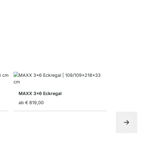
MAXX Reg
ab
€ 12,50
MAXX 3x6 Eckregal
ab
€ 819,00