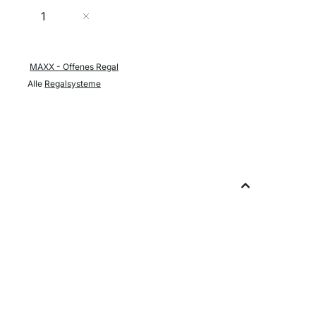
Menge
In den Warenkorb
MAXX - Offenes Regal
Alle
Regalsysteme