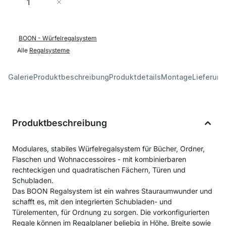
In den Warenkorb
BOON - Würfelregalsystem
Alle
Regalsysteme
Galerie
Produktbeschreibung
Produktdetails
Montage
Lieferung
Produktbeschreibung
Modulares, stabiles Würfelregalsystem für Bücher, Ordner,
Flaschen und Wohnaccessoires - mit kombinierbaren
rechteckigen und quadratischen Fächern, Türen und
Schubladen.
Das BOON Regalsystem ist ein wahres Stauraumwunder und
schafft es, mit den integrierten Schubladen- und
Türelementen, für Ordnung zu sorgen. Die vorkonfigurierten
Regale können im Regalplaner beliebig in Höhe, Breite sowie