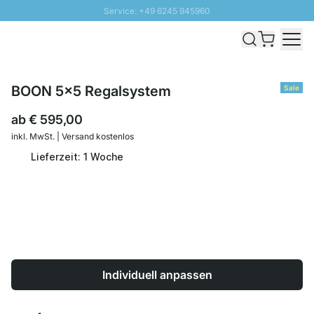
Service: +49 6245 945960
Direkt zum Inhalt
Schnelle Lieferung - Gratis Versand ab 100€
100 Tage Rückgabe
SUNNY SALE: Bis zu 20% Rabatt
BOON 5x5 Regalsystem
Sale
ab
€ 595,00
inkl. MwSt. | Versand kostenlos
Lieferzeit: 1 Woche
Individuell anpassen
Menge