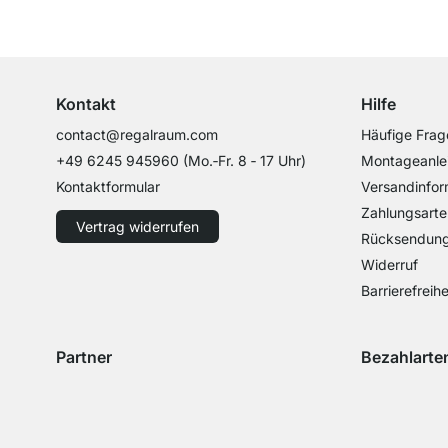
Top Kundenservice
Professionelle Beratung von Experten
Kontakt
Hilfe
contact@regalraum.com
Häufige Frag
+49 6245 945960
(Mo.‑Fr. 8 ‑ 17 Uhr)
Montageanle
Kontaktformular
Versandinfor
Zahlungsarte
Vertrag widerrufen
Rücksendun
Widerruf
Barrierefreihe
Partner
Bezahlarte
Versand mit GLS
Versand mit Schenker
Zahlung mit 
Zahlu
Zahlung mit 