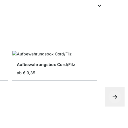
Aufbewahrungsbox Cord/Filz
ab
€ 9,35
BOON Ausg