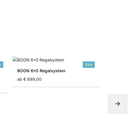
ab
€ 8,50
e
Sale
BOON 6x5 Regalsystem
ab
€ 699,00
BOON 3x3 