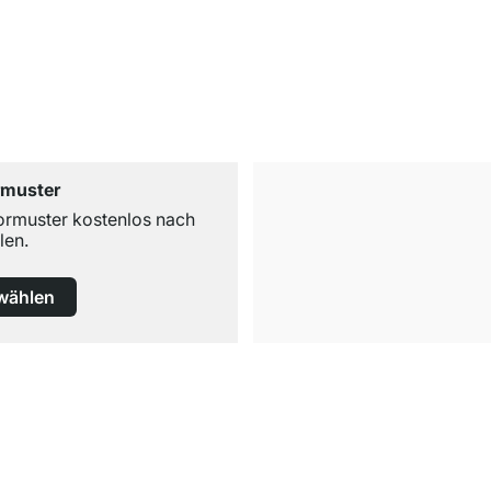
rmuster
ormuster kostenlos nach
len.
wählen