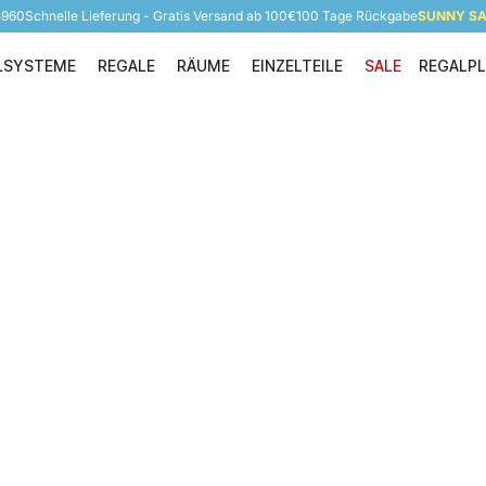
5960
Schnelle Lieferung - Gratis Versand ab 100€
100 Tage Rückgabe
SUNNY SAL
LSYSTEME
REGALE
RÄUME
EINZELTEILE
SALE
REGALP
Regalsysteme
Regale
Räume
Einzelteile