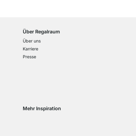
100 Tage Rückgaberecht
für alle Standardartikel
Über Regalraum
Über uns
Karriere
Presse
Mehr Inspiration
Social media Instagram
Social media Facebook
Social media Pinterest
Social media Youtube