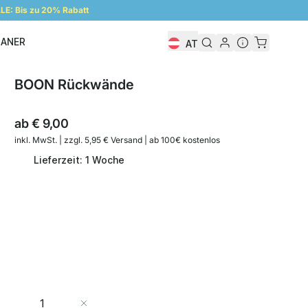
E: Bis zu 20% Rabatt
LANER
AT
Regalplaner
BOON Rückwände
ab
€ 9,00
inkl. MwSt. | zzgl. 5,95 € Versand | ab 100€ kostenlos
Lieferzeit: 1 Woche
Menge
In den Warenkorb