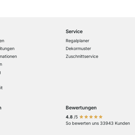
Kostenloser Versand
ab 100€ Bestellwert
Service
en
Regalplaner
itungen
Dekormuster
mationen
Zuschnittservice
n
g
it
n
Bewertungen
Visa
ng mit Mastercard
Zahlung mit Paypal
Zahlung mit EPS
Zahlung mit Sofort Kasse
4.8
/5
So bewerten uns 33943 Kunden
Vorkasse