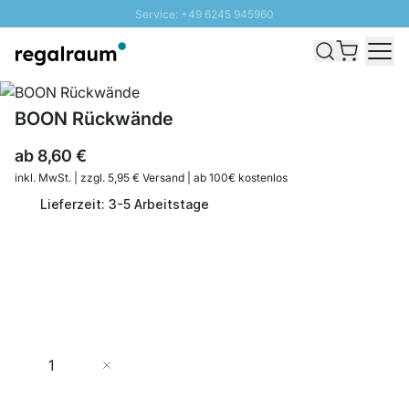
Service: +49 6245 945960
Direkt zum Inhalt
Schnelle Lieferung - Gratis Versand ab 100€
100 Tage Rückgabe
SUNNY SALE: Bis zu 20% Rabatt
BOON Rückwände
ab
8,60 €
inkl. MwSt. | zzgl. 5,95 € Versand | ab 100€ kostenlos
Lieferzeit: 3-5 Arbeitstage
Menge
In den Warenkorb