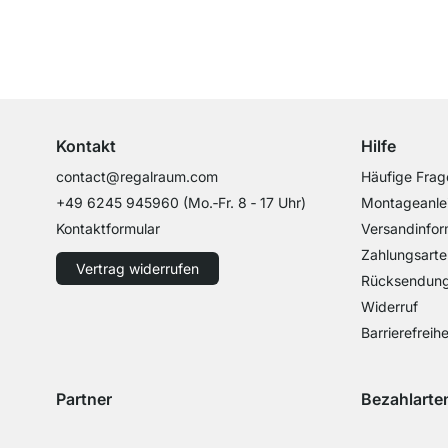
Top Kundenservice
Professionelle Beratung von Experten
Kontakt
Hilfe
contact@regalraum.com
Häufige Frag
+49 6245 945960
(Mo.‑Fr. 8 ‑ 17 Uhr)
Montageanle
Kontaktformular
Versandinfor
Zahlungsarte
Vertrag widerrufen
Rücksendun
Widerruf
Barrierefreihe
Partner
Bezahlarte
Versand mit GLS
Versand mit Schenker
Zahlung mit 
Zahlu