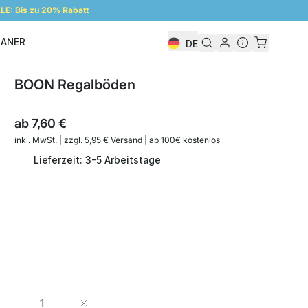
E: Bis zu 20% Rabatt
LANER
DE
Regalplaner
BOON Regalböden
ab
7,60 €
inkl. MwSt. | zzgl. 5,95 € Versand | ab 100€ kostenlos
Lieferzeit: 3-5 Arbeitstage
Menge
In den Warenkorb