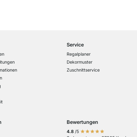
Kostenloser Versand
ab 100€ Bestellwert
Service
en
Regalplaner
itungen
Dekormuster
mationen
Zuschnittservice
n
g
it
n
Bewertungen
Visa
ng mit Mastercard
Zahlung mit Paypal
Zahlung mit Sofort Kasse
Zahlung mit Vorkasse
4.8
/5