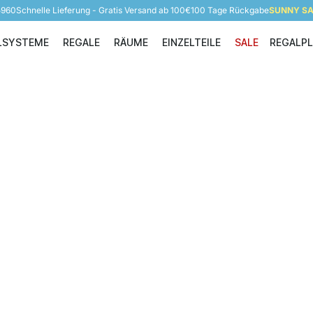
5960
Schnelle Lieferung - Gratis Versand ab 100€
100 Tage Rückgabe
SUNNY SAL
LSYSTEME
REGALE
RÄUME
EINZELTEILE
SALE
REGALP
Regalsysteme
Regale
Räume
Einzelteile