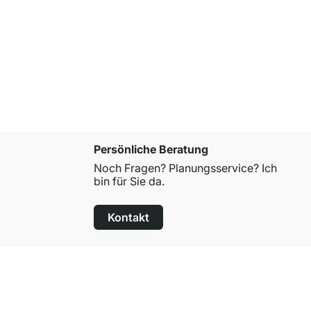
BOON 4x3-
ab
559,00 
Persönliche Beratung
Noch Fragen? Planungsservice? Ich
bin für Sie da.
Kontakt