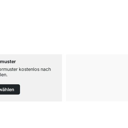
rmuster
ormuster kostenlos nach
len.
wählen