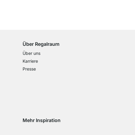
100 Tage Rückgaberecht
für alle Standardartikel
Über Regalraum
Über uns
Karriere
Presse
Mehr Inspiration
Social media Instagram
Social media Facebook
Social media Pinterest
Social media Youtube