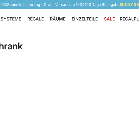
5960
Schnelle Lieferung - Gratis Versand ab 100€
100 Tage Rückgabe
SUNNY SAL
LSYSTEME
REGALE
RÄUME
EINZELTEILE
SALE
REGALP
Regalsysteme
Regale
Räume
Einzelteile
chrank