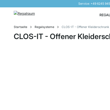
Service: +49 6245 94
Direkt zum Inhalt
REGA
Startseite
Regalsysteme
CLOS-IT - Offener Kleiderschrank
CLOS-IT - Offener Kleiders