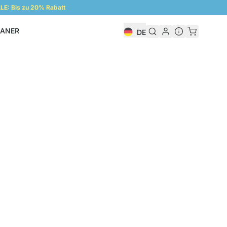
E: Bis zu 20% Rabatt
LANER
DE
Regalplaner