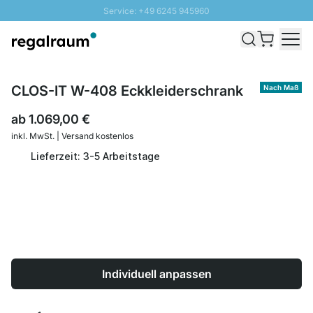
Service: +49 6245 945960
Direkt zum Inhalt
Schnelle Lieferung - Gratis Versand ab 100€
100 Tage Rückgabe
SUNNY SALE: Bis zu 20% Rabatt
CLOS-IT W-408 Eckkleiderschrank
Nach Maß
ab
1.069,00 €
inkl. MwSt. | Versand kostenlos
Lieferzeit: 3-5 Arbeitstage
Individuell anpassen
Menge