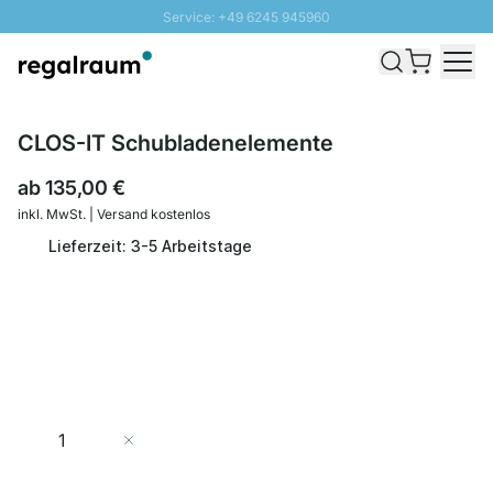
Service: +49 6245 945960
Direkt zum Inhalt
Schnelle Lieferung - Gratis Versand ab 100€
100 Tage Rückgabe
SUNNY SALE: Bis zu 20% Rabatt
CLOS-IT Schubladenelemente
ab
135,00 €
inkl. MwSt. | Versand kostenlos
Lieferzeit: 3-5 Arbeitstage
Menge
In den Warenkorb