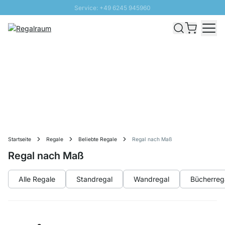
Service: +49 6245 945960
Direkt zum Inhalt
Schnelle Lieferung - Gratis Versand ab 100€
100 Tage Rückgabe
SUNNY SALE: Bis zu 20% Rabatt
Startseite
Regale
Beliebte Regale
Regal nach Maß
Regal nach Maß
Alle Regale
Standregal
Wandregal
Bücherreg