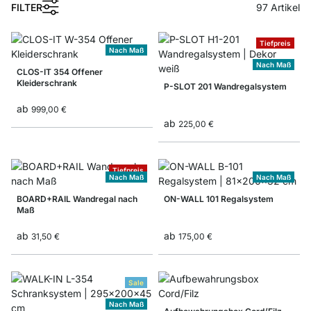
FILTER
97
Artikel
Tiefpreis
Nach Maß
Nach Maß
CLOS-IT 354 Offener
Kleiderschrank
P-SLOT 201 Wandregalsystem
ab
999,00 €
ab
225,00 €
Tiefpreis
Nach Maß
Nach Maß
BOARD+RAIL Wandregal nach
ON-WALL 101 Regalsystem
Maß
ab
ab
31,50 €
175,00 €
Sale
Nach Maß