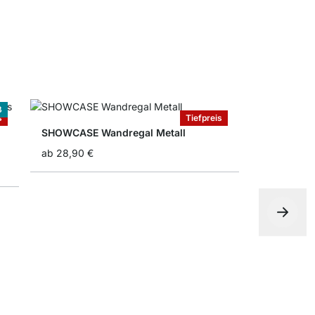
ß
s
Tiefpreis
SHOWCASE Wandregal Metall
ab
28,90 €
LITE+TRI H
ab
19,90 €