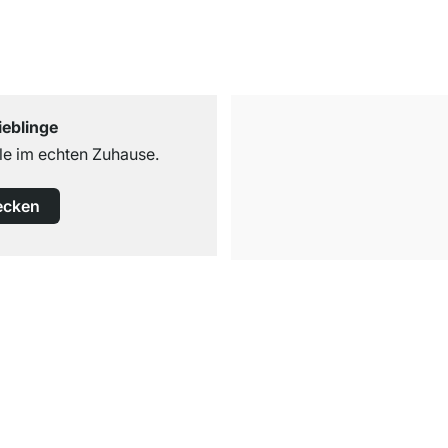
ieblinge
e im echten Zuhause.
ecken
Kostenloser Versand
ab 100€ Bestellwert