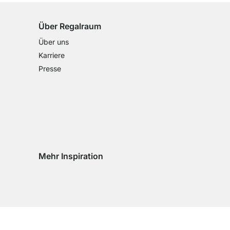
Über Regalraum
Über uns
Karriere
Presse
Mehr Inspiration
Social media Instagram
Social media Facebook
Social media Pinterest
Social media Youtube
eln
chseln
d wechseln