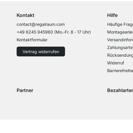
Kontakt
Hilfe
contact@regalraum.com
Häufige Frag
+49 6245 945960
(Mo.‑Fr. 8 ‑ 17 Uhr)
Montageanle
Kontaktformular
Versandinfor
Zahlungsarte
Vertrag widerrufen
Rücksendun
Widerruf
Barrierefreihe
Partner
Bezahlarte
Versand mit GLS
Versand mit Schenker
Zahlung mit 
Zahlu