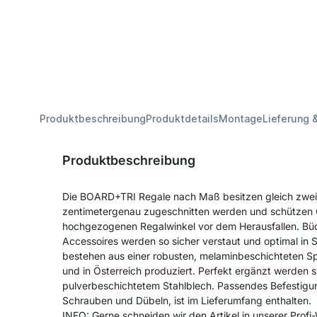
Produktbeschreibung
Produktdetails
Montage
Lieferung 
Produktbeschreibung
Die BOARD+TRI Regale nach Maß besitzen gleich zwei
zentimetergenau zugeschnitten werden und schützen 
hochgezogenen Regalwinkel vor dem Herausfallen. Bü
Accessoires werden so sicher verstaut und optimal in
bestehen aus einer robusten, melaminbeschichteten Sp
und in Österreich produziert. Perfekt ergänzt werden 
pulverbeschichtetem Stahlblech. Passendes Befestigu
Schrauben und Dübeln, ist im Lieferumfang enthalten.
INFO: Gerne schneiden wir den Artikel in unserer Profi-W