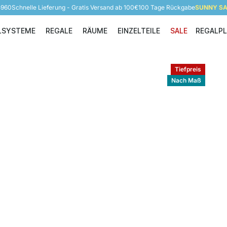
5960
Schnelle Lieferung - Gratis Versand ab 100€
100 Tage Rückgabe
SUNNY SAL
LSYSTEME
REGALE
RÄUME
EINZELTEILE
SALE
REGALP
Regalsysteme
Regale
Räume
Einzelteile
Tiefpreis
Nach Maß