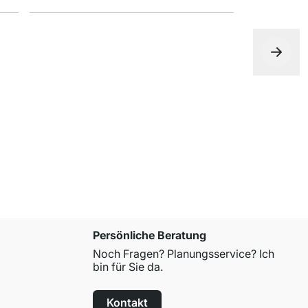
KATANA Wa
ab
17,90 €
Persönliche Beratung
Noch Fragen? Planungsservice? Ich
bin für Sie da.
Kontakt