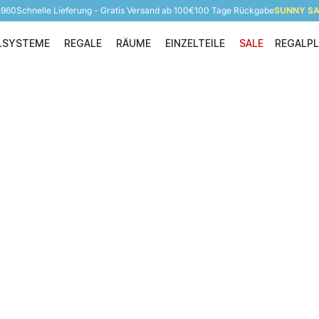
5960
Schnelle Lieferung - Gratis Versand ab 100€
100 Tage Rückgabe
SUNNY SAL
LSYSTEME
REGALE
RÄUME
EINZELTEILE
SALE
REGALP
Regalsysteme
Regale
Räume
Einzelteile