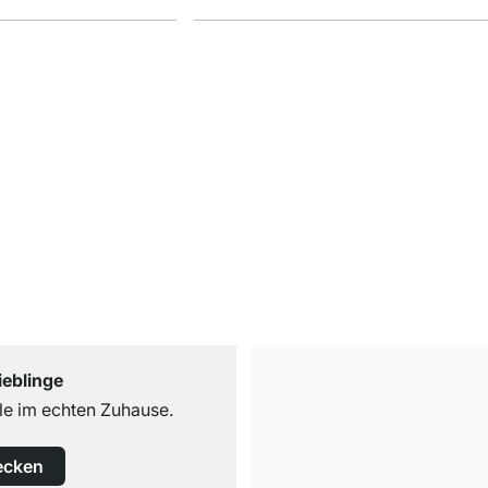
ieblinge
e im echten Zuhause.
ecken