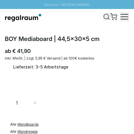
Service: +49 6245 945960
Direkt zum Inhalt
Schnelle Lieferung - Gratis Versand ab 100€
100 Tage Rückgabe
SUNNY SALE: Bis zu 20% Rabatt
BOY Mediaboard | 44,5x30x5 cm
ab
€ 41,90
inkl. MwSt. | zzgl. 5,95 € Versand | ab 100€ kostenlos
Lieferzeit: 3-5 Arbeitstage
Menge
In den Warenkorb
Alle
Wandboards
Alle
Wandregale