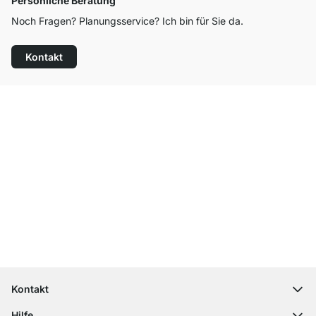
Persönliche Beratung
Noch Fragen? Planungsservice? Ich bin für Sie da.
Kontakt
Top Kundenservice
Kostenloser Versand
100 Tage Rückgaberecht
Kontakt
contact@regalraum.com
Hilfe