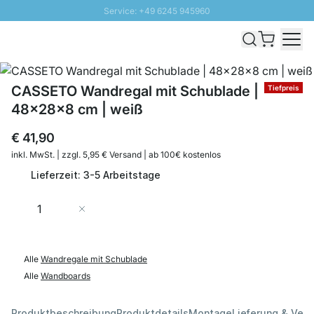
Service: +49 6245 945960
Direkt zum Inhalt
Schnelle Lieferung - Gratis Versand ab 100€
100 Tage Rückgabe
SUNNY SALE: Bis zu 20% Rabatt
CASSETO Wandregal mit Schublade |
Tiefpreis
48x28x8 cm | weiß
€ 41,90
inkl. MwSt. | zzgl. 5,95 € Versand | ab 100€ kostenlos
Lieferzeit: 3-5 Arbeitstage
Menge
In den Warenkorb
Alle
Wandregale mit Schublade
Alle
Wandboards
Produktbeschreibung
Produktdetails
Montage
Lieferung & Ver