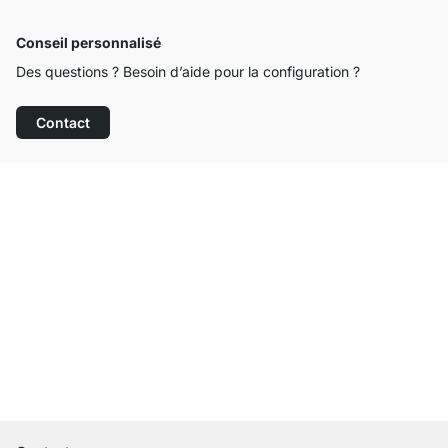
Conseil personnalisé
Des questions ? Besoin d’aide pour la configuration ?
Contact
Service clientèle compétent
Livraison gratuite
Droit de retour de 100 jours