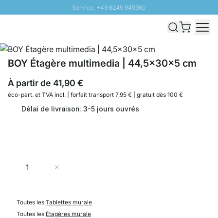
Service: +49 6245 945960
Aller au contenu
Livraison rapide - Livraison gratuite dès 100€
Retour 100 jours
PROMO SOLEIL: Jusqu'à 20% de remise
BOY Étagère multimedia | 44,5x30x5 cm
À partir de
41,90 €
éco-part. et
TVA incl. | forfait transport 7,95 € | gratuit dès 100 €
Délai de livraison: 3-5 jours ouvrés
Quantité
Ajouter au panier
Toutes les
Tablettes murale
Toutes les
Étagères murale