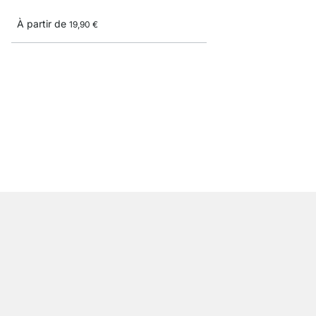
À partir de
19,90 €
BOARD+RAIL Étagère 
À partir de
32,90 €