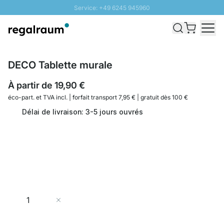
Service: +49 6245 945960
Aller au contenu
Livraison rapide - Livraison gratuite dès 100€
Retour 100 jours
PROMO SOLEIL: Jusqu'à 20% de remise
DECO Tablette murale
À partir de
19,90 €
éco-part. et
TVA incl. | forfait transport 7,95 € | gratuit dès 100 €
Délai de livraison: 3-5 jours ouvrés
Quantité
Ajouter au panier