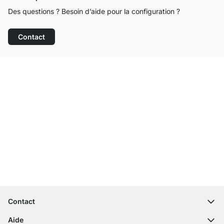
Des questions ? Besoin d’aide pour la configuration ?
Contact
Service clientèle compétent
Livraison gratuite
Droit de retour de 100 jours
Contact
contact@regalraum.com
Aide