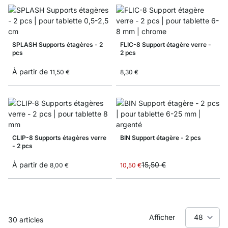
SPLASH Supports étagères - 2
FLIC-8 Support étagère verre -
pcs
2 pcs
À partir de
11,50 €
8,30 €
CLIP-8 Supports étagères verre
BIN Support étagère - 2 pcs
- 2 pcs
Prix spécial
À partir de
15,50 €
8,00 €
10,50 €
Afficher
30
articles