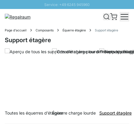
Service: +49 6245 945960
Aller au contenu
Livraison rapide - Livraison gratuite dès 100€
Retour 100 jours
Page d'accueil
Composants
Équerre étagère
Support étagère
PROMO SOLEIL: Jusqu'à 20% de remise
Support étagère
Toutes les équerres d’étagère
Équerre charge lourde
Support étagère