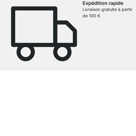
Expédition rapide
Livraison gratuite à partir
de 100 €
4.7
Nos produits de la catégorie Support étagère ont été évalués par
26486
clients avec une note moyenne de
4.7
étoiles sur
5
.
Vers les avis
Service clientèle compétent
Livraison gratuite