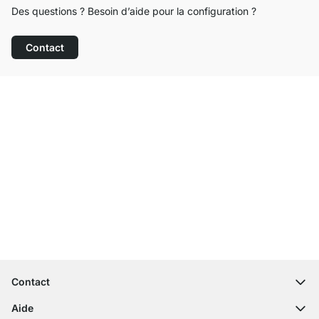
Des questions ? Besoin d’aide pour la configuration ?
Contact
Service clientèle compétent
Livraison gratuite
Droit de retour de 100 jours
Contact
contact@regalraum.com
Aide