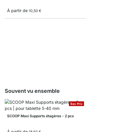
À partir de
10,50 €
SQUARE Tablettes en 
À partir de
19
10,50 €
Souvent vu ensemble
Bas Prix
SCOOP Maxi Supports étagères - 2 pcs
À partir de
18,50 €