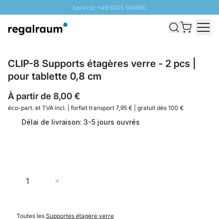
Service: +49 6245 945960
Aller au contenu
Livraison rapide - Livraison gratuite dès 100€
Retour 100 jours
PROMO SOLEIL: Jusqu'à 20% de remise
CLIP-8 Supports étagères verre - 2 pcs |
pour tablette 0,8 cm
À partir de
8,00 €
éco-part. et
TVA incl. | forfait transport 7,95 € | gratuit dès 100 €
Délai de livraison: 3-5 jours ouvrés
Quantité
Ajouter au panier
Toutes les
Supportes étagère verre