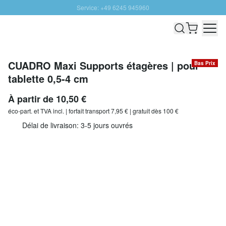
Service: +49 6245 945960
Aller au contenu
Livraison rapide - Livraison gratuite dès 100€
Retour 100 jours
PROMO SOLEIL: Jusqu'à 20% de remise
CUADRO Maxi Supports étagères | pour
Bas Prix
tablette 0,5-4 cm
À partir de
10,50 €
éco-part. et
TVA incl. | forfait transport 7,95 € | gratuit dès 100 €
Délai de livraison: 3-5 jours ouvrés
Quantité
Ajouter au panier
Toutes les
Supportes étagère verre