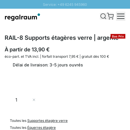
Service: +49 6245 945960
Aller au contenu
Livraison rapide - Livraison gratuite dès 100€
Retour 100 jours
PROMO SOLEIL: Jusqu'à 20% de remise
RAIL-8 Supports étagères verre | argenté
Bas Prix
À partir de
13,90 €
éco-part. et
TVA incl. | forfait transport 7,95 € | gratuit dès 100 €
Délai de livraison: 3-5 jours ouvrés
Quantité
Ajouter au panier
Toutes les
Supportes étagère verre
Toutes les
Équerres étagère