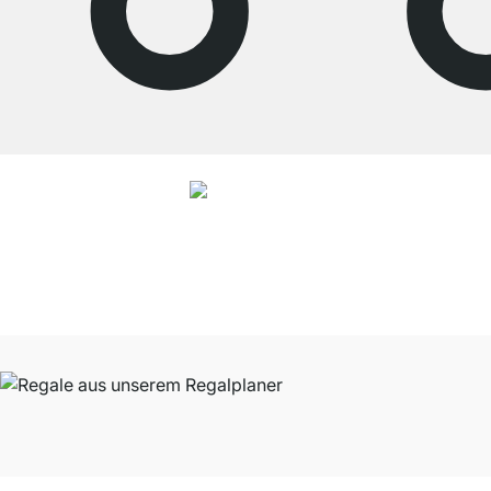
4.7
Nos produits de la catégorie Rayonnage magasin ont été évalués par
26486
clients avec une note moyenne de
4.7
étoiles sur
5
.
Vers les avis