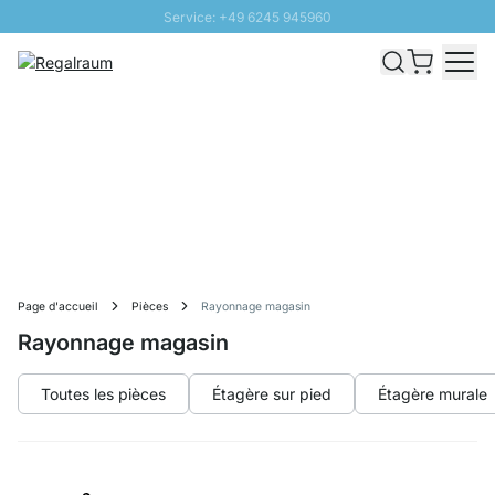
Service: +49 6245 945960
Aller au contenu
Livraison rapide - Livraison gratuite dès 100€
Retour 100 jours
PROMO SOLEIL: Jusqu'à 20% de remise
Page d'accueil
Pièces
Rayonnage magasin
Rayonnage magasin
Toutes les pièces
Étagère sur pied
Étagère murale