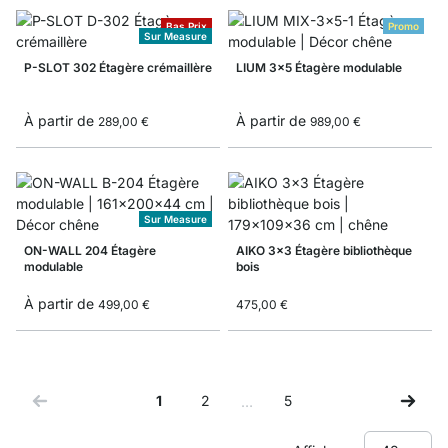
Bas Prix
Promo
Sur Measure
P-SLOT 302 Étagère crémaillère
LIUM 3x5 Étagère modulable
À partir de
À partir de
289,00 €
989,00 €
Sur Measure
ON-WALL 204 Étagère
AIKO 3x3 Étagère bibliothèque
modulable
bois
À partir de
499,00 €
475,00 €
1
2
5
…
Vous lisez actuellement la page
Page
Page