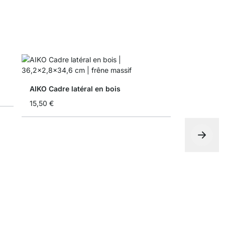
AIKO Cadre latéral en bois
15,50 €
AIKO Finit
8,00 €