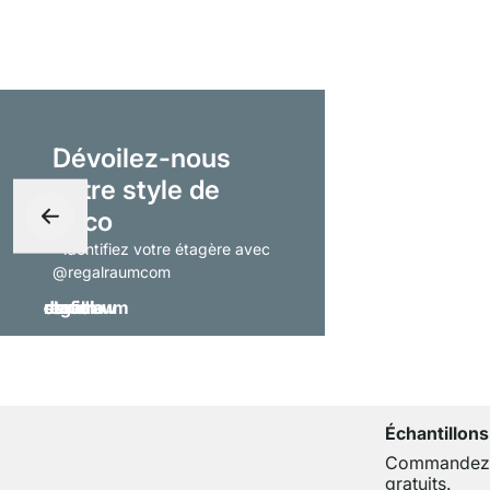
Dévoilez-nous
votre style de
déco
- identifiez votre étagère avec
@regalraumcom
Échantillons
Commandez j
gratuits.