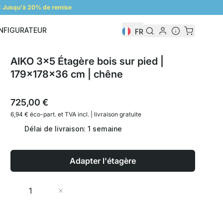
 Jusqu'à 20% de remise
NFIGURATEUR
FR
Configurateur
AIKO 3x5 Étagère bois sur pied |
179x178x36 cm | chêne
725,00 €
6,94 € éco-part. et
TVA incl. | livraison gratuite
Délai de livraison: 1 semaine
Adapter l'étagère
Quantité
Ajouter au panier