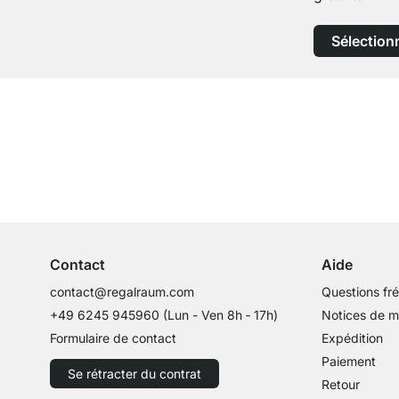
Sélection
Service clientèle compétent
Conseils d'experts
Contact
Aide
contact@regalraum.com
Questions fr
+49 6245 945960
(Lun - Ven 8h ‑ 17h)
Notices de 
Formulaire de contact
Expédition
Paiement
Se rétracter du contrat
Retour