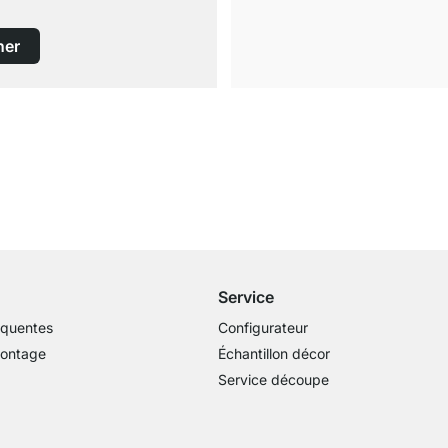
ner
Livraison gratuite
dès 100€ (valeur commande)
Service
équentes
Configurateur
montage
Échantillon décor
Service découpe