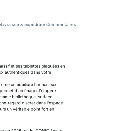
e
Livraison & expédition
Commentaires
ssif et ses tablettes plaquées en
aux authentiques dans votre
O crée un équilibre harmonieux
re permet d'aménager l'étagère
comme bibliothèque, surface
che-regard discret dans l'espace
rs un véritable point fort en
sé en 2025 par le ICONIC Award