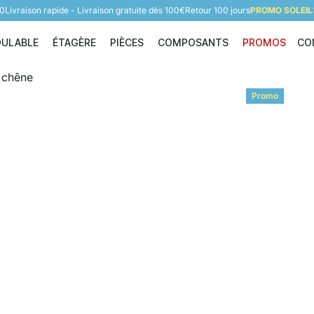
60
Livraison rapide - Livraison gratuite dès 100€
Retour 100 jours
PROMO SOLEIL:
DULABLE
ÉTAGÈRE
PIÈCES
COMPOSANTS
PROMOS
CO
Étagère modulable
Étagère
Pièces
Composants
Promo