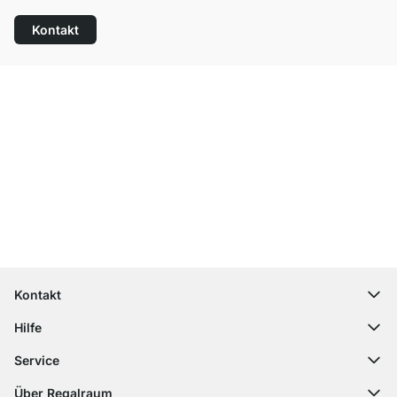
Kontakt
Top Kundenservice
Kostenloser Versand
100 Tage Rückgaberecht
Kontakt
contact@regalraum.com
Hilfe
+49 6245 945960
(Mo.‑Fr. 8 ‑ 17 Uhr)
Häufige Fragen
Service
Kontaktformular
Montageanleitungen
Regalplaner
Über Regalraum