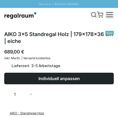
Service: +49 6245 945960
Direkt zum Inhalt
Schnelle Lieferung - Gratis Versand ab 100€
100 Tage Rückgabe
SUNNY SALE: Bis zu 20% Rabatt
AIKO 3x5 Standregal Holz | 179x178x36 cm
Sale
| eiche
689,00 €
inkl. MwSt. | Versand kostenlos
Lieferzeit: 3-5 Arbeitstage
Individuell anpassen
Menge
In den Warenkorb
AIKO - Standregal Holz