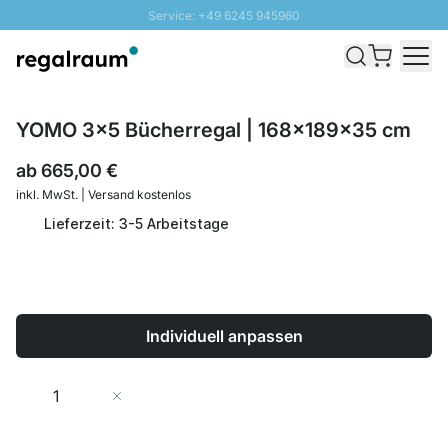
Service: +49 6245 945960
Direkt zum Inhalt
Schnelle Lieferung - Gratis Versand ab 100€
100 Tage Rückgabe
SUNNY SALE: Bis zu 20% Rabatt
YOMO 3x5 Bücherregal | 168x189x35 cm
ab
665,00 €
inkl. MwSt. | Versand kostenlos
Lieferzeit: 3-5 Arbeitstage
Individuell anpassen
Menge
In den Warenkorb