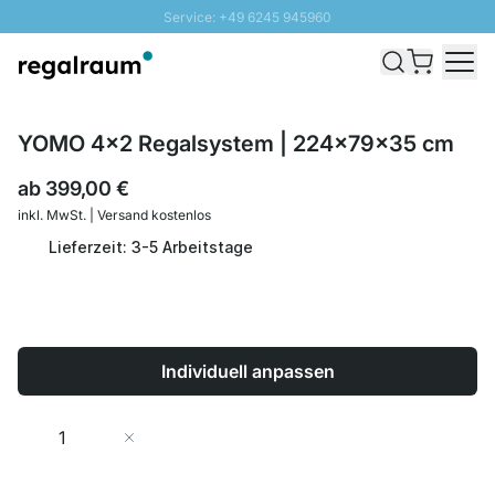
Service: +49 6245 945960
Direkt zum Inhalt
Schnelle Lieferung - Gratis Versand ab 100€
100 Tage Rückgabe
SUNNY SALE: Bis zu 20% Rabatt
YOMO 4x2 Regalsystem | 224x79x35 cm
ab
399,00 €
inkl. MwSt. | Versand kostenlos
Lieferzeit: 3-5 Arbeitstage
Individuell anpassen
Menge
In den Warenkorb