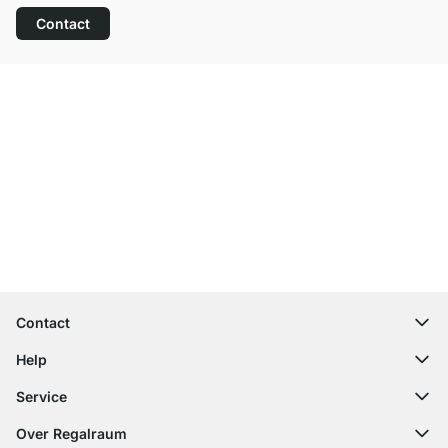
Contact
Top klantenservice
Gratis verzending
100 dagen retourrecht
Contact
contact@regalraum.com
Help
+49 6245 945960
(Maan. ‑ Vrij.: 8am ‑ 5pm CET)
FAQ
Service
Contactformulier
Montagehandleidingen
Configurator
Over Regalraum
Leveringsinformatie