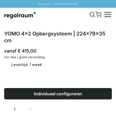
Service: +49 6245 945960
Naar inhoud overslaan
Snelle levering - Gratis verzending vanaf €100
100 daten retourrecht
SUNNY SALE: Tot 20% korting
YOMO 4x2 Opbergsysteem | 224x79x35
cm
vanaf
€ 415,00
incl. btw | gratis verzending
Levertijd: 1 week
Individueel configureren
Aantal
In Winkelwagen