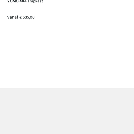
YOMO 4x4 Trapkast
vanaf
€ 535,00
YOMO 6x4-P Opberg
€ 1.165,00