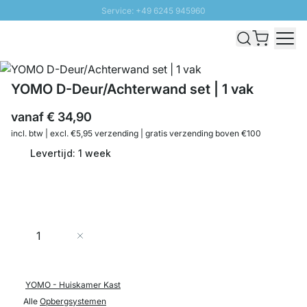
Service: +49 6245 945960
Naar inhoud overslaan
Snelle levering - Gratis verzending vanaf €100
100 daten retourrecht
SUNNY SALE: Tot 20% korting
YOMO D-Deur/Achterwand set | 1 vak
vanaf
€ 34,90
incl. btw | excl. €5,95 verzending | gratis verzending boven €100
Levertijd: 1 week
Aantal
In Winkelwagen
YOMO - Huiskamer Kast
Alle
Opbergsystemen