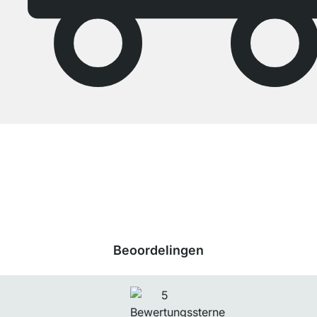
Onze producten in de categorie STEP - wandplank systeem werden door
27751
klanten gemiddeld beoordeeld met
4.7
van de
5
sterren.
Naar de
beoordelingen
Beoordelingen