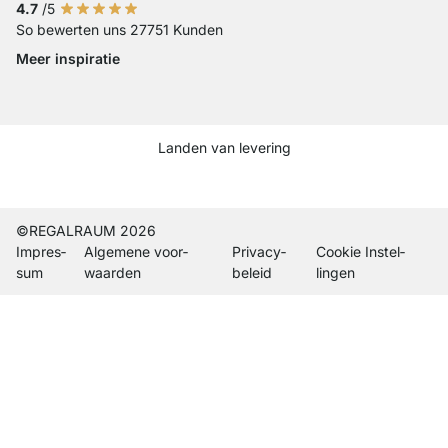
4.7
/5
So bewerten uns 27751 Kunden
Meer inspiratie
Social media Instagram
Social media Facebook
Social media Pinterest
Social media Youtube
Landen van levering
Current country
Leveringsland wijzigen
Leveringsland wijzigen
Leveringsland wijzigen
Leveringsland wijzigen
Leveringsland wijzigen
Leveringsland wijzigen
Leveringsland wijzigen
Leveringsland wijzi
Leveringsland wi
©REGALRAUM 2026
Impres­
Algemene voor­
Privacy­
Cookie Instel­
sum
waarden
beleid
lingen