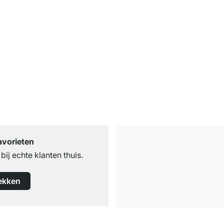
avorieten
ij echte klanten thuis.
ekken