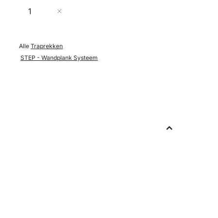
Aantal
In Winkelwagen
Alle
Traprekken
STEP - Wandplank Systeem