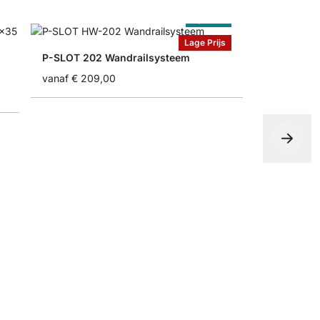
Op Maat
Lage Prijs
P-SLOT 202 Wandrailsysteem
vanaf
€ 209,00
ON-WALL 1
vanaf
€ 18