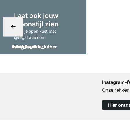
Laat ook jouw
woonstijl zien
- tag je open kast met
@regalraumcom
Instagram-f
Onze rekken b
Hier ontd