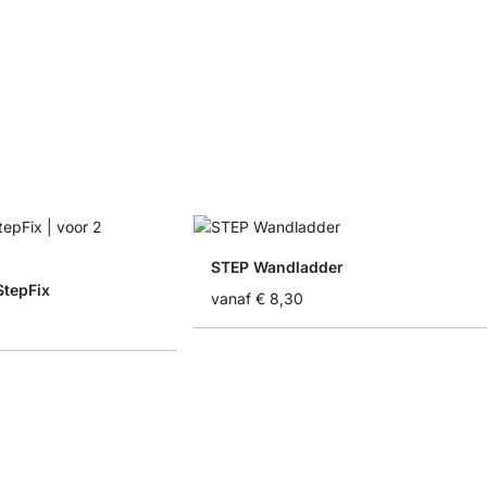
STEP Wandladder
StepFix
vanaf
€ 8,30