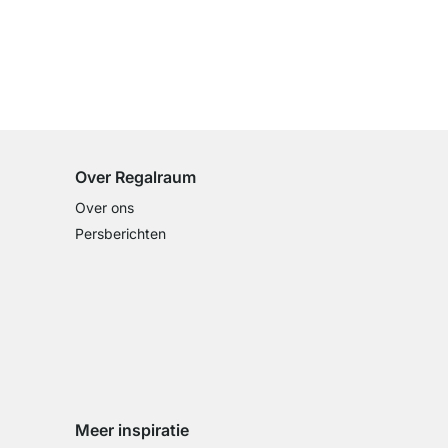
100 dagen retourrecht
op alle standaardartikelen
Over Regalraum
Over ons
Persberichten
Meer inspiratie