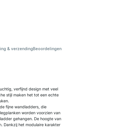
ing & verzending
Beoordelingen
htig, verfijnd design met veel
he stijl maken het tot een echte
uken.
e fijne wandladders, die
legplanken worden voorzien van
dladder gehangen. De hoogte van
. Dankzij het modulaire karakter