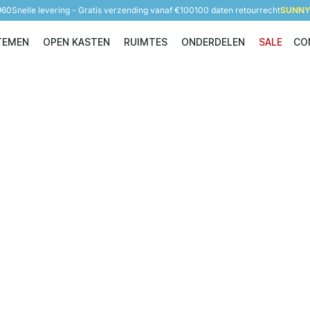
960
Snelle levering - Gratis verzending vanaf €100
100 daten retourrecht
SUNNY 
TEMEN
OPEN KASTEN
RUIMTES
ONDERDELEN
SALE
CO
Opbergsystemen
Open Kasten
Ruimtes
Onderdelen