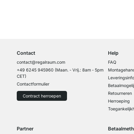
Top klantenservice
Professioneel advies van experts
Contact
Help
contact@regalraum.com
FAQ
+49 6245 945960
(Maan. ‑ Vrij.: 8am ‑ 5pm
Montagehand
CET)
Leveringsinf
Contactformulier
Betaalmogeli
Retourneren
Contract herroepen
Herroeping
Toegankelijk
Partner
Betaalmet