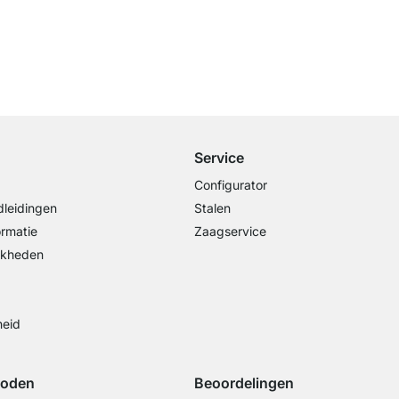
Gratis verzending
vanaf €100 bestelwaarde
Service
Configurator
leidingen
Stalen
ormatie
Zaagservice
jkheden
heid
hoden
Beoordelingen