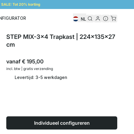
SALE: Tot 20% korting
NFIGURATOR
NL
Configurator
STEP MIX-3x4 Trapkast | 224x135x27
cm
vanaf
€ 195,00
incl. btw | gratis verzending
Levertijd: 3-5 werkdagen
Individueel configureren