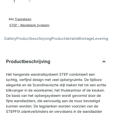
In Winkelwagen
Alle
Traprekken
STEP - Wandplank Systeem
Gallery
Productbeschrijving
Productdetails
Montage
Levering &
Productbeschrijving
Het hangende wandrailsysteem STEP combineert een
luchtig, verfijnd design met veel opbergruimte. De tijdloze
elegantie en de Scandinavische stijl maken het tot een echte
blikvanger in de woonkamer, het thuiskantoor of de keuken.
De basis van het opbergsysteem wordt gevormd door de
fijne wandladders, die eenvoudig aan de muur bevestigd
kunnen worden. De legplanken worden voorzien van de
STEPFIX plankverbinders en vervolgens in de wandladder