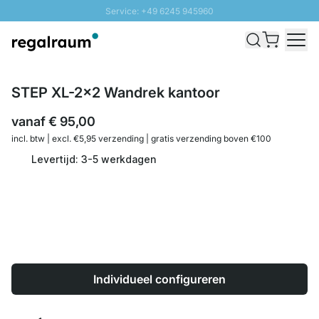
Service: +49 6245 945960
Naar inhoud overslaan
Snelle levering - Gratis verzending vanaf €100
100 daten retourrecht
SUNNY SALE: Tot 20% korting
STEP XL-2x2 Wandrek kantoor
vanaf
€ 95,00
incl. btw | excl. €5,95 verzending | gratis verzending boven €100
Levertijd: 3-5 werkdagen
Individueel configureren
Aantal