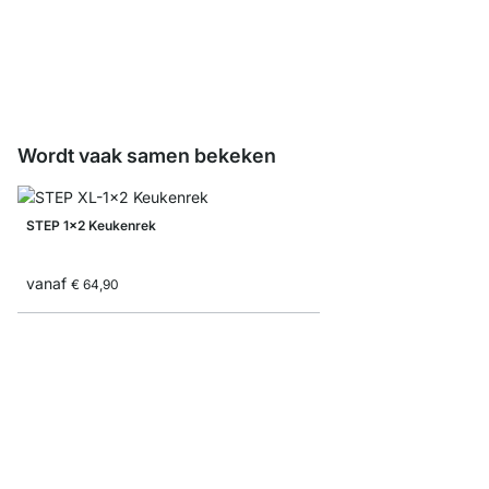
Bevestigingsset StepF
vanaf
€ 4,15
Wordt vaak samen bekeken
STEP 1x2 Keukenrek
vanaf
€ 64,90
STEP 3x1 Wandplank 
vanaf
€ 105,00