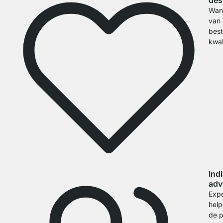
des
Wan
van
bes
kwal
Ind
adv
Expe
help
de p