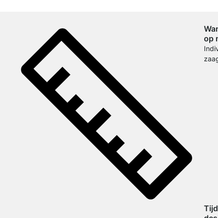
Wan
op 
Indi
zaa
Tij