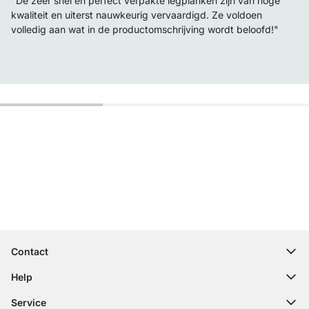
"De zeer snel en perfect verpakte legplanken zijn van hoge
kwaliteit en uiterst nauwkeurig vervaardigd. Ze voldoen
volledig aan wat in de productomschrijving wordt beloofd!"
Top klantenservice
Gratis verzending
100 dagen retourrecht
Contact
contact@regalraum.com
Help
+49 6245 945960
(Maan. ‑ Vrij.: 8am ‑ 5pm CET)
FAQ
Service
Contactformulier