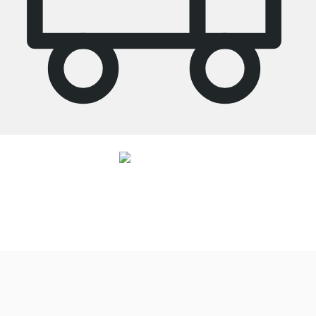
4.7
Onze producten in de categorie legplanken zijn door
27751
klanten
gemiddeld beoordeeld met
4.7
van de
5
sterren.
Naar de beoordelingen