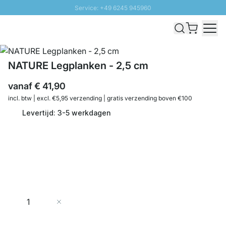
Service: +49 6245 945960
Naar inhoud overslaan
Snelle levering - Gratis verzending vanaf €100
100 daten retourrecht
SUNNY SALE: Tot 20% korting
NATURE Legplanken - 2,5 cm
vanaf
€ 41,90
incl. btw | excl. €5,95 verzending | gratis verzending boven €100
Levertijd: 3-5 werkdagen
Aantal
In Winkelwagen