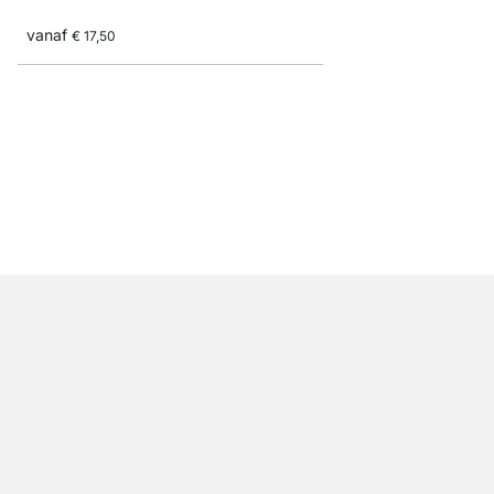
vanaf
€ 17,50
SUMO Lichtgewichtbo
vanaf
€ 17,50