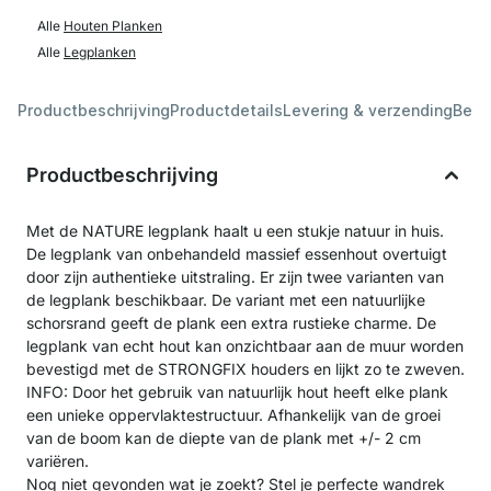
Alle
Houten Planken
Alle
Legplanken
Productbeschrijving
Productdetails
Levering & verzending
Beoo
Productbeschrijving
Met de NATURE legplank haalt u een stukje natuur in huis.
De legplank van onbehandeld massief essenhout overtuigt
door zijn authentieke uitstraling. Er zijn twee varianten van
de legplank beschikbaar. De variant met een natuurlijke
schorsrand geeft de plank een extra rustieke charme. De
legplank van echt hout kan onzichtbaar aan de muur worden
bevestigd met de STRONGFIX houders en lijkt zo te zweven.
INFO: Door het gebruik van natuurlijk hout heeft elke plank
een unieke oppervlaktestructuur. Afhankelijk van de groei
van de boom kan de diepte van de plank met +/- 2 cm
variëren.
Nog niet gevonden wat je zoekt? Stel je perfecte wandrek