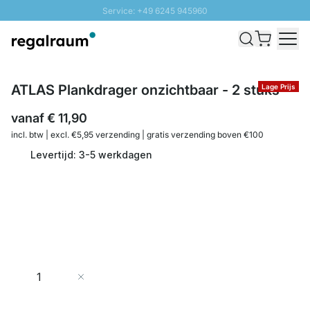
Service: +49 6245 945960
Naar inhoud overslaan
Snelle levering - Gratis verzending vanaf €100
100 daten retourrecht
SUNNY SALE: Tot 20% korting
ATLAS Plankdrager onzichtbaar - 2 stuks
Lage Prijs
vanaf
€ 11,90
incl. btw | excl. €5,95 verzending | gratis verzending boven €100
Levertijd: 3-5 werkdagen
Aantal
In Winkelwagen