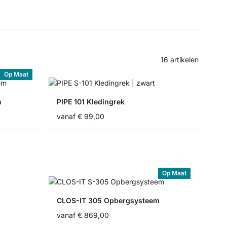
16
artikelen
Op Maat
m
PIPE 101 Kledingrek
vanaf
€ 99,00
Op Maat
CLOS-IT 305 Opbergsysteem
vanaf
€ 869,00