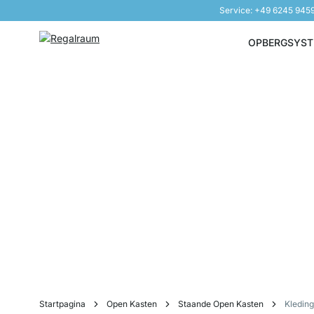
Service: +49 6245 945
Naar inhoud overslaan
OPBERGSYS
Startpagina
Open Kasten
Staande Open Kasten
Kledin