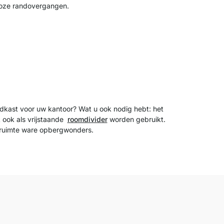
dloze randovergangen.
ndkast voor uw kantoor? Wat u ook nodig hebt: het
k ook als vrijstaande
roomdivider
worden gebruikt.
e ruimte ware opbergwonders.