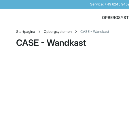
Service: +49 6245 945
Naar inhoud overslaan
OPBERGSYS
Startpagina
Opbergsystemen
CASE - Wandkast
CASE - Wandkast