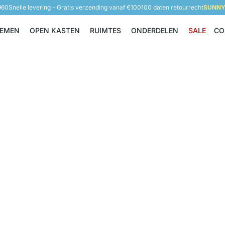
960
Snelle levering - Gratis verzending vanaf €100
100 daten retourrecht
SUNNY 
TEMEN
OPEN KASTEN
RUIMTES
ONDERDELEN
SALE
CO
Opbergsystemen
Open Kasten
Ruimtes
Onderdelen