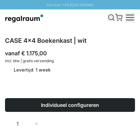
Service: +49 6245 945960
Naar inhoud overslaan
Snelle levering - Gratis verzending vanaf €100
100 daten retourrecht
SUNNY SALE: Tot 20% korting
CASE 4x4 Boekenkast | wit
vanaf
€ 1.175,00
incl. btw | gratis verzending
Levertijd: 1 week
Individueel configureren
Aantal
In Winkelwagen