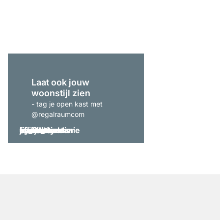
vanaf
€ 339,00
Laat ook jouw
woonstijl zien
- tag je open kast met
@regalraumcom