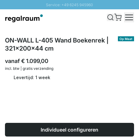
Service: +49 6245 945960
Naar inhoud overslaan
Snelle levering - Gratis verzending vanaf €100
100 daten retourrecht
SUNNY SALE: Tot 20% korting
ON-WALL L-405 Wand Boekenrek |
Op Maat
321x200x44 cm
vanaf
€ 1.099,00
incl. btw | gratis verzending
Levertijd: 1 week
Individueel configureren