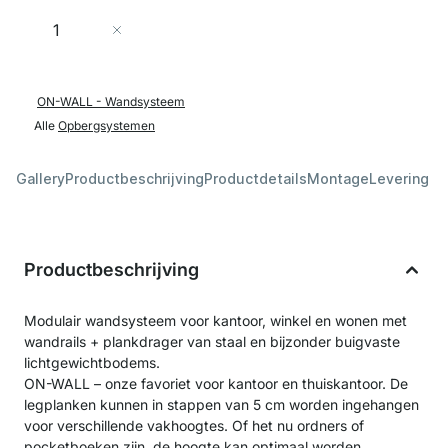
Aantal
In Winkelwagen
ON-WALL - Wandsysteem
Alle
Opbergsystemen
Gallery
Productbeschrijving
Productdetails
Montage
Levering &
Productbeschrijving
Modulair wandsysteem voor kantoor, winkel en wonen met
wandrails + plankdrager van staal en bijzonder buigvaste
lichtgewichtbodems.
ON-WALL – onze favoriet voor kantoor en thuiskantoor. De
legplanken kunnen in stappen van 5 cm worden ingehangen
voor verschillende vakhoogtes. Of het nu ordners of
pocketboeken zijn, de hoogte kan optimaal worden