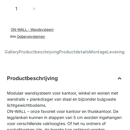
Aantal
In Winkelwagen
ON-WALL - Wandsysteem
Alle
Opbergsystemen
Gallery
Productbeschrijving
Productdetails
Montage
Levering &
Productbeschrijving
Modulair wandsysteem voor kantoor, winkel en wonen met
wandrails + plankdrager van staal en bijzonder buigvaste
lichtgewichtbodems.
ON-WALL – onze favoriet voor kantoor en thuiskantoor. De
legplanken kunnen in stappen van 5 cm worden ingehangen
voor verschillende vakhoogtes. Of het nu ordners of
pocketboeken zijn, de hoogte kan optimaal worden