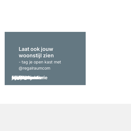
vanaf
€ 189,00
Laat ook jouw
woonstijl zien
- tag je open kast met
@regalraumcom