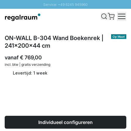
Service: +49 6245 945960
Naar inhoud overslaan
Snelle levering - Gratis verzending vanaf €100
100 daten retourrecht
SUNNY SALE: Tot 20% korting
ON-WALL B-304 Wand Boekenrek |
Op Maat
241x200x44 cm
vanaf
€ 769,00
incl. btw | gratis verzending
Levertijd: 1 week
Individueel configureren